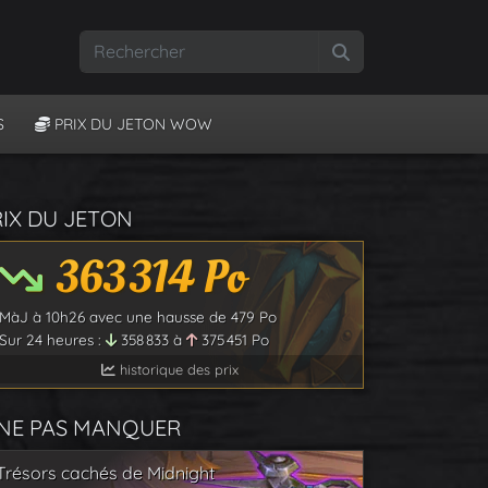
Rechercher
S
PRIX DU JETON WOW
RIX DU JETON
363 314
Po
MàJ à
10h26
avec une hausse de
479
Po
Sur 24 heures :
358 833
à
375 451
Po
historique des prix
 NE PAS MANQUER
Trésors cachés de Midnight