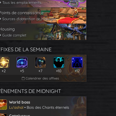
Tous les emplacements
Points de connaissance
Sources d'obtention de Midnight
Housing
Guide complet
FIXES DE LA SEMAINE
+2
+5
+7
+10
+12
Calendrier des affixes
VÈNEMENTS DE MIDNIGHT
World boss
Lu'ashal
• Bois des Chants éternels
Catalyseur