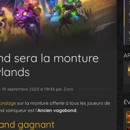
nd sera la monture
AF
wlands
le 19 septembre 2020 à 13h36
par Zora
É
 sondage
sur la monture offerte à tous les joueurs de
d vainqueur est l’
Ancien vagabond
.
rand gagnant