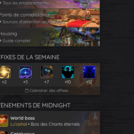
Tous les emplacements
Points de connaissance
Sources d'obtention de Midnight
Housing
Guide complet
FIXES DE LA SEMAINE
+2
+5
+7
+10
+12
Calendrier des affixes
VÈNEMENTS DE MIDNIGHT
World boss
Lu'ashal
• Bois des Chants éternels
Catalyseur