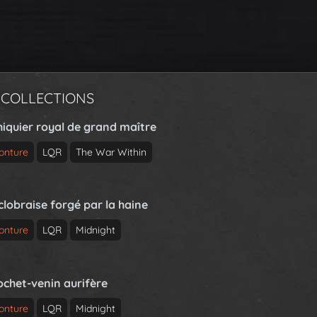
 COLLECTIONS
hiquier royal de grand maître
onture
LQR
The War Within
clobraise forgé par la haine
onture
LQR
Midnight
ochet-venin aurifère
onture
LQR
Midnight