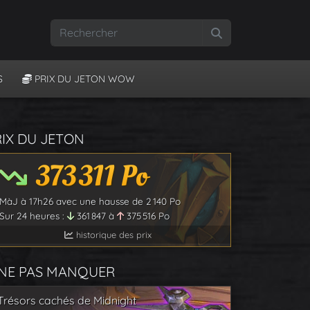
Rechercher
S
PRIX DU JETON WOW
RIX DU JETON
373 311
Po
MàJ à
17h26
avec une hausse de
2 140
Po
Sur 24 heures :
361 847
à
375 516
Po
historique des prix
 NE PAS MANQUER
Trésors cachés de Midnight