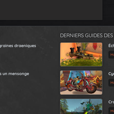
DERNIERS GUIDES DES
graines draeniques
Éc
M
as un mensonge
Cy
M
Cr
M