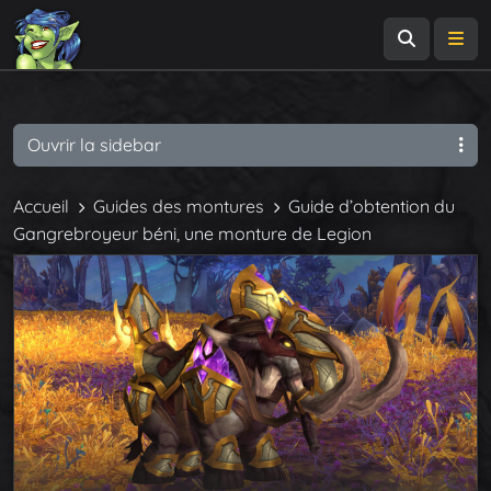
Recherch
Me
Ouvrir la sidebar
Accueil
Guides des montures
Guide d’obtention du
Gangrebroyeur béni, une monture de Legion