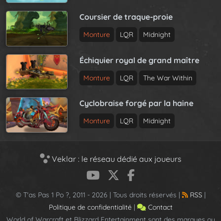
Coursier de traque-proie
Monture
LQR
Midnight
Échiquier royal de grand maître
Monture
LQR
The War Within
Cyclobraise forgé par la haine
Monture
LQR
Midnight
Veklar : le réseau dédié aux joueurs
© T'as Pas 1 Po ?, 2011 - 2026 | Tous droits réservés |
RSS
|
Politique de confidentialité
|
Contact
World of Warcraft et Blizzard Entertainment sont des marques ou