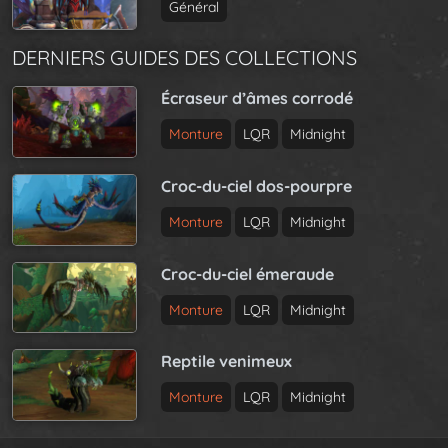
Général
DERNIERS GUIDES DES COLLECTIONS
Écraseur d’âmes corrodé
Monture
LQR
Midnight
Croc-du-ciel dos-pourpre
Monture
LQR
Midnight
Croc-du-ciel émeraude
Monture
LQR
Midnight
Reptile venimeux
Monture
LQR
Midnight