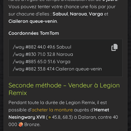
Vous pouvez tenter votre chance une fois par jour
sur chacune d’elles :
Sabuul
,
Naroua
,
Varga
et
Ciaileron queue-venin
.
Coordonnées TomTom
/way #882 44.0 49.6 Sabuul
/way #830 71.0 32.8 Naroua
/way #885 65.0 51.6 Varga
/way #882 33.8 47.4 Ciaileron queue-venin
Seconde méthode – Vendeur à Legion
Remix
Pendant toute la durée de Legion Remix, il est
possible d’
acheter la monture
auprès d’
Hemet
Nesingwary XVII
(
45.8, 68.3) à Dalaran, contre 40
000
Bronze.