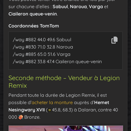
sur chacune d’elles :
Sabuul
,
Naroua
,
Varga
et
Ciaileron queue-venin
.
Coordonnées TomTom
/way #882 44.0 49.6 Sabuul
/way #830 71.0 32.8 Naroua
/way #885 65.0 51.6 Varga
/way #882 33.8 47.4 Ciaileron queue-venin
Seconde méthode – Vendeur à Legion
Remix
Pendant toute la durée de Legion Remix, il est
possible d’
acheter la monture
auprès d’
Hemet
Nesingwary XVII
(
45.8, 68.3) à Dalaran, contre 40
000
Bronze.