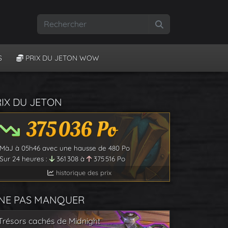
Rechercher
S
PRIX DU JETON WOW
RIX DU JETON
375 036
Po
MàJ à
05h46
avec une hausse de
480
Po
Sur 24 heures :
361 308
à
375 516
Po
historique des prix
 NE PAS MANQUER
Trésors cachés de Midnight