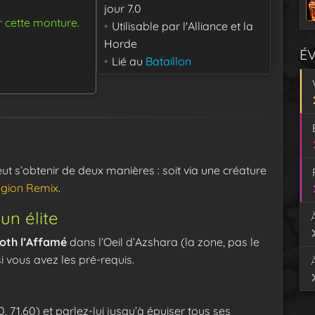
jour
7.0
r cette monture.
Utilisable par
l'Alliance et la
Horde
É
Lié au
Bataillon
ut s’obtenir de deux manières : soit via une créature
gion Remix
.
un élite
th l’Affamé
dans l’Oeil d’Azshara (la zone, pas le
i vous avez les pré-requis.
, 71.60) et parlez-lui jusqu’à épuiser tous ses