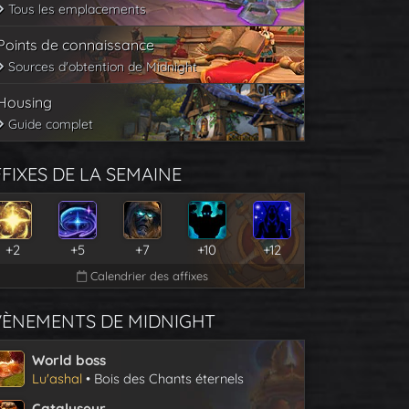
Tous les emplacements
Points de connaissance
Sources d'obtention de Midnight
Housing
Guide complet
FIXES DE LA SEMAINE
+2
+5
+7
+10
+12
Calendrier des affixes
VÈNEMENTS DE MIDNIGHT
World boss
Lu'ashal
• Bois des Chants éternels
Catalyseur