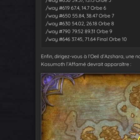
/
way #619 67.4, 14.7 Orbe 6
/
way #650 55.84, 38.47 Orbe 7
/
way #630 54.02, 26.18 Orbe 8
/
way #790 79.52 89.31
Orbe 9
/
way #646 37.45, 71.64 Final Orbe 10
Enfin, dirigez-vous à l’Oeil d’Azshara, une
Kosumoth l’Affamé devrait apparaître :