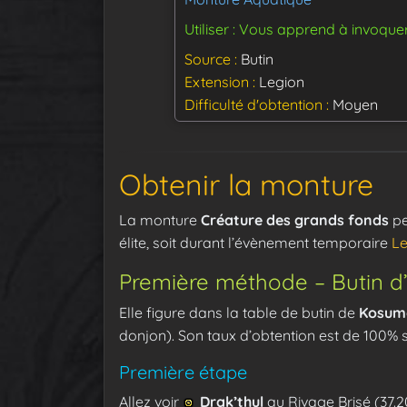
Utiliser : Vous apprend à invoque
Source
Butin
Extension
Legion
Difficulté d'obtention
Moyen
Obtenir la monture
La monture
Créature des grands fonds
pe
élite, soit durant l’évènement temporaire
Le
Première méthode – Butin d’
Elle figure dans la table de butin de
Kosumo
donjon). Son taux d’obtention est de 100% s
Première étape
Allez voir
Drak’thul
au Rivage Brisé (37.20