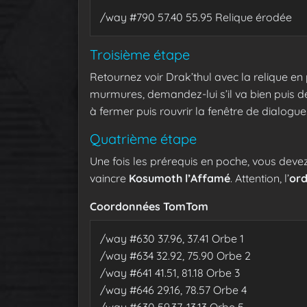
/way #790 57.40 55.95 Relique érodée
Troisième étape
Retournez voir Drak’thul avec la relique en 
murmures, demandez-lui s’il va bien puis d
à fermer puis rouvrir la fenêtre de dialogue
Quatrième étape
Une fois les prérequis en poche, vous devez
vaincre
Kosumoth l’Affamé
. Attention, l’
ord
Coordonnées TomTom
/
way #630 37.96, 37.41 Orbe 1
/
way #634 32.92, 75.90 Orbe 2
/
way #641 41.51, 81.18 Orbe 3
/
way #646 29.16, 78.57 Orbe 4
/
way #630 59.37, 13.13 Orbe 5