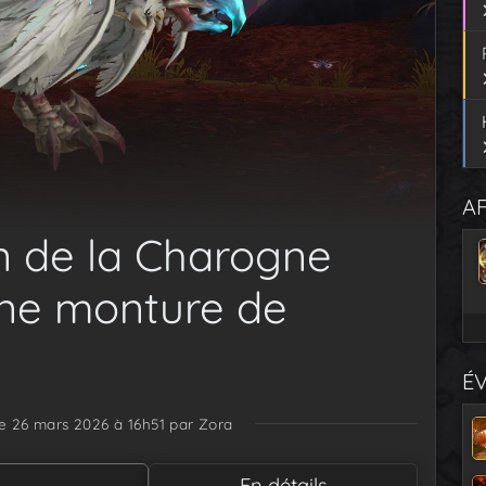
AF
n de la Charogne
une monture de
É
le 26 mars 2026 à 16h51
par Zora
En détails