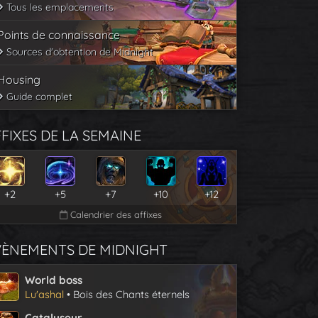
Tous les emplacements
Points de connaissance
Sources d'obtention de Midnight
Housing
Guide complet
FIXES DE LA SEMAINE
+2
+5
+7
+10
+12
Calendrier des affixes
VÈNEMENTS DE MIDNIGHT
World boss
Lu'ashal
• Bois des Chants éternels
Catalyseur