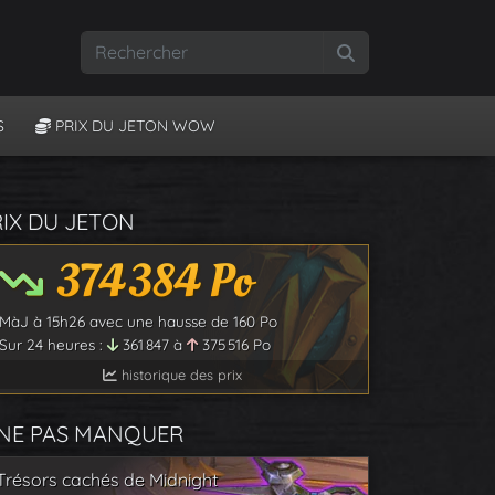
Rechercher
S
PRIX DU JETON WOW
RIX DU JETON
374 384
Po
MàJ à
15h26
avec une hausse de
160
Po
Sur 24 heures :
361 847
à
375 516
Po
historique des prix
 NE PAS MANQUER
Trésors cachés de Midnight