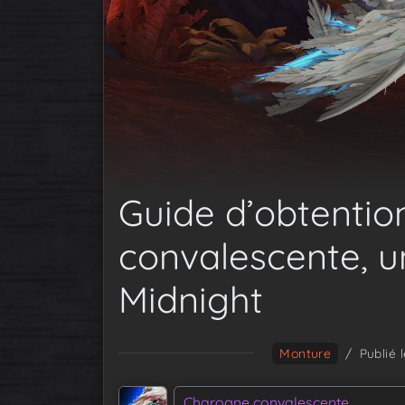
Guide d’obtentio
convalescente, 
Midnight
Monture
/
Publié 
Charogne convalescente