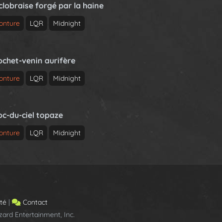
clobraise forgé par la haine
onture
LQR
Midnight
ochet-venin aurifère
onture
LQR
Midnight
oc-du-ciel topaze
onture
LQR
Midnight
ité
|
Contact
ard Entertainment, Inc.