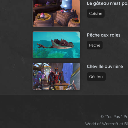
Le gâteau n'est p
Cuisine
Pêche aux raies
Pêche
Cheville ouvrière
Général
© T'as Pas 1 Po
World of Warcraft et B