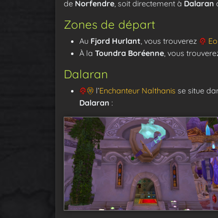
de
Norfendre
, soit directement à
Dalaran
Zones de départ
Au
Fjord Hurlant
, vous trouverez
Eo
À la
Toundra Boréenne
, vous trouver
Dalaran
l’
Enchanteur Nalthanis
se situe da
Dalaran
: