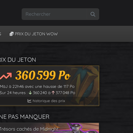
Rechercher
S
PRIX DU JETON WOW
RIX DU JETON
360 599
Po
MàJ à
22h46
avec une hausse de
117
Po
Sur 24 heures :
360 240
à
377 048
Po
historique des prix
 NE PAS MANQUER
Trésors cachés de Midnight