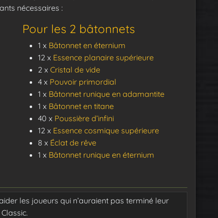
ants nécessaires :
Pour les 2 bâtonnets
1 x
Bâtonnet en éternium
12 x
Essence planaire supérieure
2 x
Cristal de vide
4 x
Pouvoir primordial
1 x
Bâtonnet runique en adamantite
1 x
Bâtonnet en titane
40 x
Poussière d’infini
12 x
Essence cosmique supérieure
8 x
Éclat de rêve
1 x
Bâtonnet runique en éternium
der les joueurs qui n’auraient pas terminé leur
Classic.