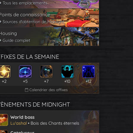
Tous les emplacements
Points de connaissance
Sources d'obtention de Midnight
Housing
Guide complet
FIXES DE LA SEMAINE
+2
+5
+7
+10
+12
Calendrier des affixes
VÈNEMENTS DE MIDNIGHT
World boss
Lu'ashal
• Bois des Chants éternels
Catalyseur