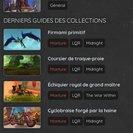
Général
DERNIERS GUIDES DES COLLECTIONS
Firmami primitif
Monture
LQR
Midnight
Coursier de traque-proie
Monture
LQR
Midnight
Échiquier royal de grand maître
Monture
LQR
The War Within
Cyclobraise forgé par la haine
Monture
LQR
Midnight