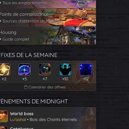
Tous les emplacements
Points de connaissance
Sources d'obtention de Midnight
Housing
Guide complet
FIXES DE LA SEMAINE
+2
+5
+7
+10
+12
Calendrier des affixes
VÈNEMENTS DE MIDNIGHT
World boss
Lu'ashal
• Bois des Chants éternels
Catalyseur