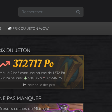
Rechercher
S
PRIX DU JETON WOW
RIX DU JETON
372 717
Po
MàJ à
21h46
avec une hausse de
1 632
Po
Sur 24 heures :
358 833
à
375 516
Po
historique des prix
 NE PAS MANQUER
Trésors cachés de Midnight