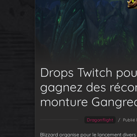
Drops Twitch pou
gagnez des réco
monture Gangre
Dragonflight
/
Publié
Blizzard organise pour le lancement diver