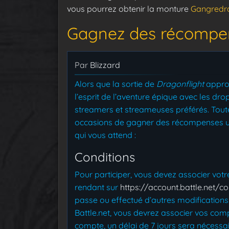
vous pourrez obtenir la monture
Gangredr
Gagnez des récompen
Par
Blizzard
Alors que la sortie de
Dragonflight
approc
l’esprit de l’aventure épique avec les dr
streamers et streameuses préférés. Toute
occasions de gagner des récompenses un
qui vous attend :
Conditions
Pour participer, vous devez associer vot
rendant sur
https://account.battle.net/c
passe ou effectué d’autres modification
Battle.net, vous devrez associer vos co
compte, un délai de 7 jours sera nécessa