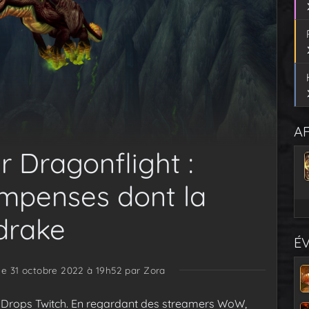
AF
r Dragonflight :
mpenses dont la
drake
É
 le 31 octobre 2022 à 19h52
par Zora
s Drops Twitch. En regardant des streamers WoW,