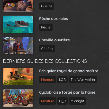
Cuisine
Pêche aux raies
Pêche
Cheville ouvrière
Général
DERNIERS GUIDES DES COLLECTIONS
Échiquier royal de grand maître
Monture
LQR
The War Within
Cyclobraise forgé par la haine
Monture
LQR
Midnight