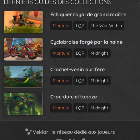
DERNIERS GUIDES DES COLLECTIONS
Échiquier royal de grand maître
Monture
LQR
The War Within
Cyclobraise forgé par la haine
Monture
LQR
Midnight
Crochet-venin aurifère
Monture
LQR
Midnight
Croc-du-ciel topaze
Monture
LQR
Midnight
Veklar : le réseau dédié aux joueurs