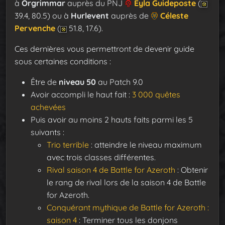
à
Orgrimmar
auprès du PNJ
Eyla Guideposte
(
39.4, 80.5) ou à
Hurlevent
auprès de
Céleste
Pervenche
(
51.8, 17.6).
Ces dernières vous permettront de devenir guide
sous certaines conditions :
Être de
niveau 50
au Patch 9.0
Avoir accompli le haut fait :
3 000 quêtes
achevées
Puis avoir au moins 2 hauts faits parmi les 5
suivants :
Trio terrible
: atteindre le niveau maximum
avec trois classes différentes.
Rival saison 4 de Battle for Azeroth
: Obtenir
le rang de rival lors de la saison 4 de Battle
for Azeroth.
Conquérant mythique de Battle for Azeroth :
saison 4
: Terminer tous les donjons