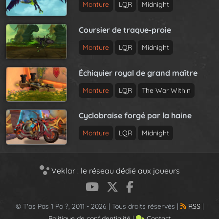
Monture
LQR
Midnight
Coursier de traque-proie
Monture
LQR
Midnight
Échiquier royal de grand maître
Monture
LQR
The War Within
Cyclobraise forgé par la haine
Monture
LQR
Midnight
Veklar : le réseau dédié aux joueurs
© T'as Pas 1 Po ?, 2011 - 2026 | Tous droits réservés |
RSS
|
Politique de confidentialité
|
Contact