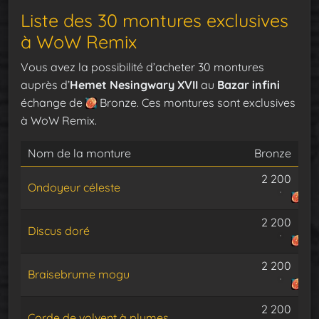
Liste des 30 montures exclusives
à WoW Remix
Vous avez la possibilité d’acheter 30 montures
auprès d’
Hemet Nesingwary XVII
au
Bazar infini
échange de
Bronze. Ces montures sont exclusives
à WoW Remix.
Nom de la monture
Bronze
2 200
Ondoyeur céleste
2 200
Discus doré
2 200
Braisebrume mogu
2 200
Corde de volvent à plumes