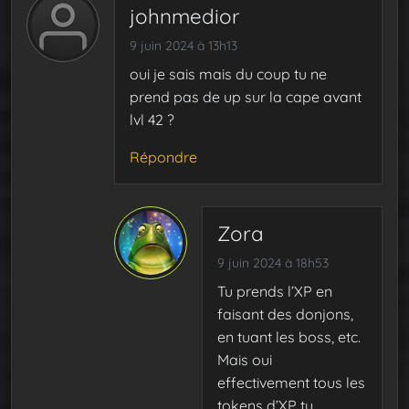
johnmedior
9 juin 2024 à 13h13
oui je sais mais du coup tu ne
prend pas de up sur la cape avant
lvl 42 ?
Répondre
Zora
9 juin 2024 à 18h53
Tu prends l’XP en
faisant des donjons,
en tuant les boss, etc.
Mais oui
effectivement tous les
tokens d’XP tu