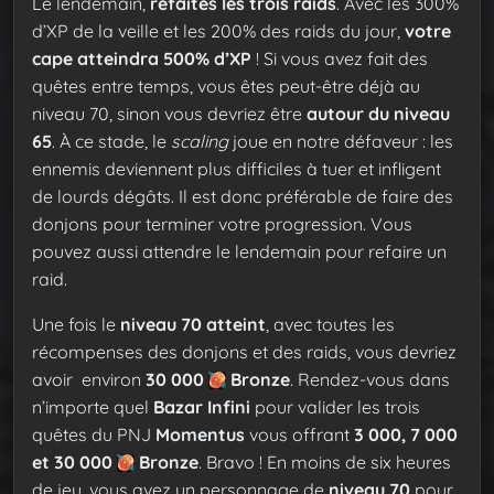
Le lendemain,
refaites les trois raids
. Avec les 300%
d’XP de la veille et les 200% des raids du jour,
votre
cape atteindra 500% d’XP
! Si vous avez fait des
quêtes entre temps, vous êtes peut-être déjà au
niveau 70, sinon vous devriez être
autour du niveau
65
. À ce stade, le
scaling
joue en notre défaveur : les
ennemis deviennent plus difficiles à tuer et infligent
de lourds dégâts. Il est donc préférable de faire des
donjons pour terminer votre progression. Vous
pouvez aussi attendre le lendemain pour refaire un
raid.
Une fois le
niveau 70 atteint
, avec toutes les
récompenses des donjons et des raids, vous devriez
avoir environ
30 000
Bronze
. Rendez-vous dans
n’importe quel
Bazar Infini
pour valider les trois
quêtes du PNJ
Momentus
vous offrant
3 000, 7 000
et 30 000
Bronze
. Bravo ! En moins de six heures
de jeu, vous avez un personnage de
niveau 70
pour