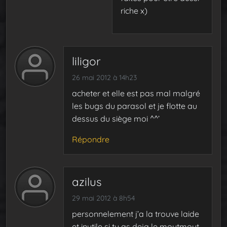
riche x)
liligor
26 mai 2012 à 14h23
acheter et elle est pas mal malgré
les bugs du parasol et je flotte au
dessus du siège moi ^^’
Répondre
azilus
29 mai 2012 à 8h54
personnelement j’a la trouve laide
et inutile si tu as deja le moutmout