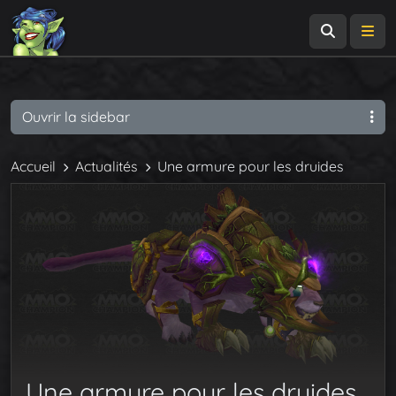
Recherch
Me
Ouvrir la sidebar
Accueil
Actualités
Une armure pour les druides
Une armure pour les druides