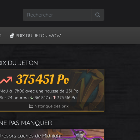
Rechercher
S
PRIX DU JETON WOW
RIX DU JETON
375 451
Po
MàJ à
17h06
avec une hausse de
251
Po
Sur 24 heures :
361 847
à
375 516
Po
historique des prix
 NE PAS MANQUER
Trésors cachés de Midnight