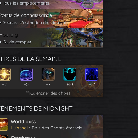
Tous les emplacements
Points de connaissance
Sources d'obtention de Midnight
Housing
Guide complet
FIXES DE LA SEMAINE
+2
+5
+7
+10
+12
Calendrier des affixes
VÈNEMENTS DE MIDNIGHT
World boss
Lu'ashal
• Bois des Chants éternels
Catalyseur