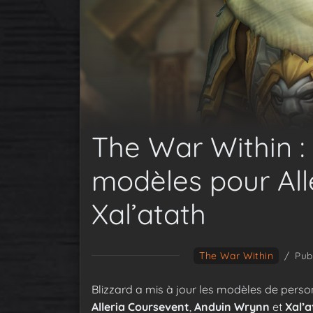
The War Within :
modèles pour Alle
Xal’atath
The War Within
/
Pub
Blizzard a mis à jour les modèles de person
Alleria Coursevent
,
Anduin Wrynn
et
Xal’a