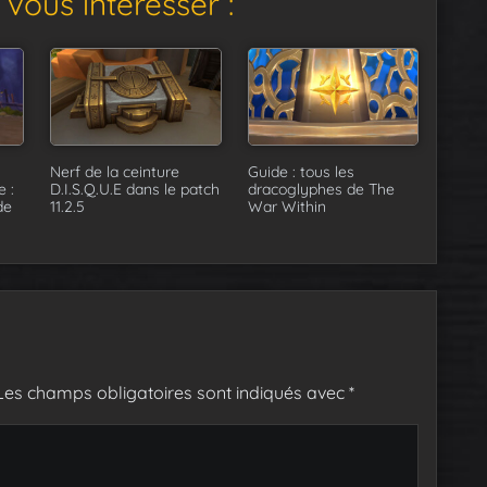
vous intéresser :
Nerf de la ceinture
Guide : tous les
 :
D.I.S.Q.U.E dans le patch
dracoglyphes de The
de
11.2.5
War Within
Les champs obligatoires sont indiqués avec
*