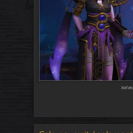
Xal’at