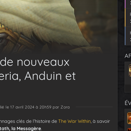
AF
 de nouveaux
ria, Anduin et
É
lié le 17 avril 2024 à 20h59
par Zora
nages clés de l’histoire de
The War Within
, à savoir
tath, la Messagère
.