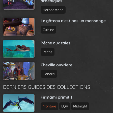
draeniques
i
P
g
a
Herboristerie
a
g
t
Le gâteau n'est pas un mensonge
e
i
Cuisine
o
n
Pêche aux raies
Pêche
Cheville ouvrière
Général
DERNIERS GUIDES DES COLLECTIONS
Firmami primitif
Monture
LQR
Midnight