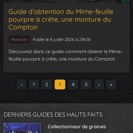
Guide d’obtention du Mime-feuille
pourpre à crête, une monture du
Comptoir
Monture
Publié le 8 juillet 2026 à 23h28
Découvrez dans ce guide comment obtenir le Mime-
feuille pourpre à crête, une monture du Comptoir.
P
‹
P
1
P
2
C
3
P
4
P
5
›
»
a
a
a
u
a
a
g
g
g
r
g
g
e
e
e
r
e
e
n
DERNIERS GUIDES DES HAUTS FAITS
e
a
n
Collectionneur de graines
v
t