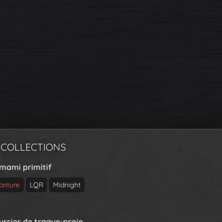
 COLLECTIONS
rmami primitif
onture
LQR
Midnight
ursier de traque-proie