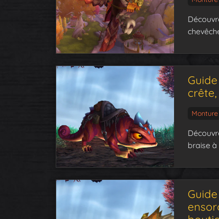
Découvre
chevêche
Guide 
crête
Monture
Découvre
braise à
Guide
ensor