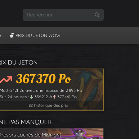
Rechercher
S
PRIX DU JETON WOW
RIX DU JETON
367 370
Po
MàJ à
12h26
avec une hausse de
2 893
Po
Sur 24 heures :
356 212
à
377 441
Po
historique des prix
 NE PAS MANQUER
Trésors cachés de Midnight