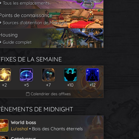
Tous les emplacements
Points de connaissance
Sources d'obtention de Midnight
Housing
Guide complet
FIXES DE LA SEMAINE
+2
+5
+7
+10
+12
Calendrier des affixes
VÈNEMENTS DE MIDNIGHT
World boss
Lu'ashal
• Bois des Chants éternels
Catalyseur