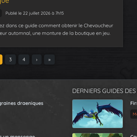
que
Publié le 22 juillet 2026 à 7h15
z dans ce guide comment obtenir le Chevaucheur
eur automnal, une monture de la boutique en jeu.
P
3
P
4
›
»
a
a
g
g
e
e
DERNIERS GUIDES DES
graines draeniques
Fi
M
as un mensonge
Co