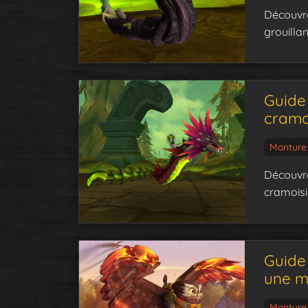
Découvre
grouilla
Guide
cramo
Monture
Découvre
cramoisi
Guide 
une m
Monture