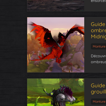
ensorcel
Guide
ombre
Midni
Monture
Découvre
ombreuse
Guide 
groui
Monture