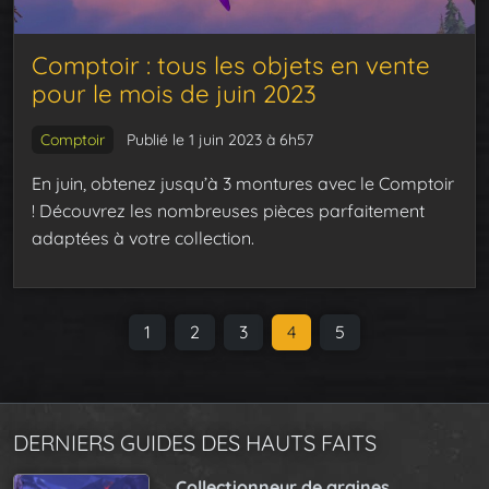
Comptoir : tous les objets en vente
pour le mois de juin 2023
Comptoir
Publié le 1 juin 2023 à 6h57
En juin, obtenez jusqu’à 3 montures avec le Comptoir
! Découvrez les nombreuses pièces parfaitement
adaptées à votre collection.
P
P
1
P
2
P
3
C
4
P
5
a
a
a
a
u
a
g
g
g
g
r
g
e
e
e
e
r
e
n
DERNIERS GUIDES DES HAUTS FAITS
e
a
n
Collectionneur de graines