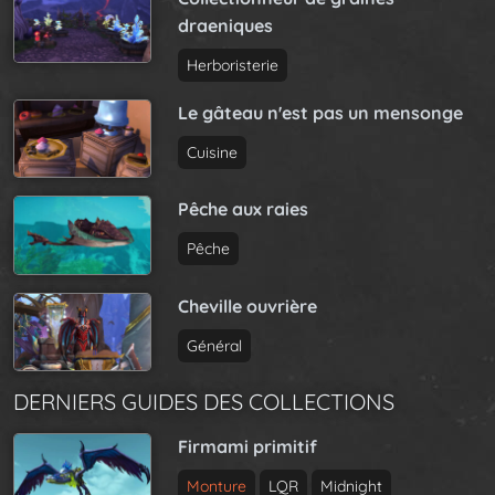
v
t
draeniques
i
P
g
a
Herboristerie
a
g
t
Le gâteau n'est pas un mensonge
e
i
Cuisine
o
n
Pêche aux raies
Pêche
Cheville ouvrière
Général
DERNIERS GUIDES DES COLLECTIONS
Firmami primitif
Monture
LQR
Midnight