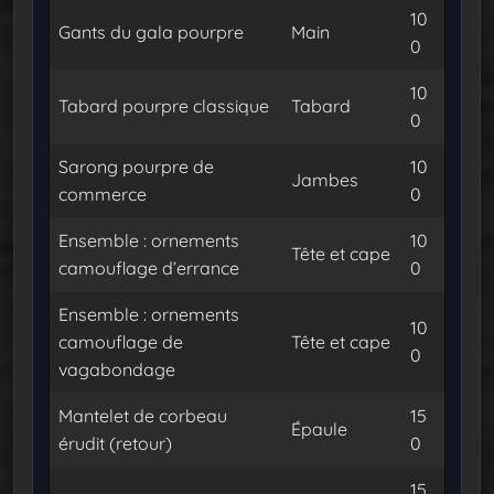
10
Gants du gala pourpre
Main
0
10
Tabard pourpre classique
Tabard
0
Sarong pourpre de
10
Jambes
commerce
0
Ensemble : ornements
10
Tête et cape
camouflage d’errance
0
Ensemble : ornements
10
camouflage de
Tête et cape
0
vagabondage
Mantelet de corbeau
15
Épaule
érudit (retour)
0
15