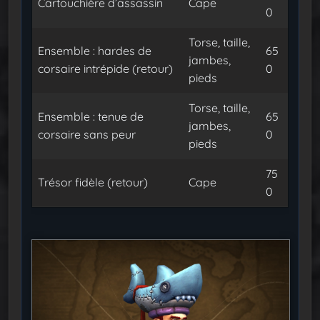
Cartouchière d’assassin
Cape
0
Torse, taille,
Ensemble : hardes de
65
jambes,
corsaire intrépide (retour)
0
pieds
Torse, taille,
Ensemble : tenue de
65
jambes,
corsaire sans peur
0
pieds
75
Trésor fidèle (retour)
Cape
0