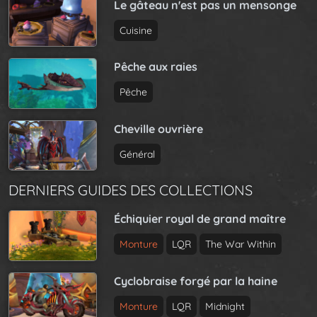
Le gâteau n'est pas un mensonge
Cuisine
Pêche aux raies
Pêche
Cheville ouvrière
Général
DERNIERS GUIDES DES COLLECTIONS
Échiquier royal de grand maître
Monture
LQR
The War Within
Cyclobraise forgé par la haine
Monture
LQR
Midnight