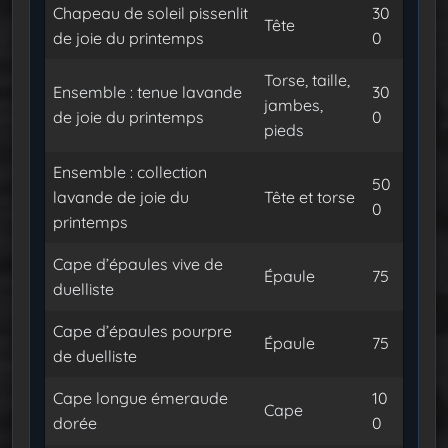
Chapeau de soleil pissenlit
30
Tête
de joie du printemps
0
Torse, taille,
Ensemble : tenue lavande
30
jambes,
de joie du printemps
0
pieds
Ensemble : collection
50
lavande de joie du
Tête et torse
0
printemps
Cape d’épaules vive de
Épaule
75
duelliste
Cape d’épaules pourpre
Épaule
75
de duelliste
Cape longue émeraude
10
Cape
dorée
0