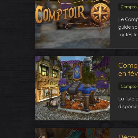
Comptoi
Le Compt
guide so
toutes l
Compto
en fév
Comptoi
La liste
disponibl
Décou