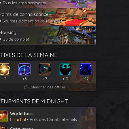
Tous les emplacements
Points de connaissance
Sources d'obtention de Midnight
Housing
Guide complet
FIXES DE LA SEMAINE
+2
+5
+7
+10
+12
Calendrier des affixes
VÈNEMENTS DE MIDNIGHT
World boss
Lu'ashal
• Bois des Chants éternels
Catalyseur