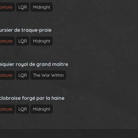
onture
LQR
Midnight
ursier de traque-proie
onture
LQR
Midnight
hiquier royal de grand maître
onture
LQR
The War Within
clobraise forgé par la haine
onture
LQR
Midnight