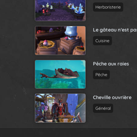
i
Herboristerie
g
a
t
Le gâteau n'est p
i
Cuisine
o
n
Pêche aux raies
Pêche
Cheville ouvrière
Général