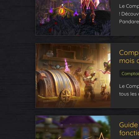
Le Compt
! Découv
Pandaren
Compto
mois d
Comptoi
Le Compt
tous les 
Guide 
foncti