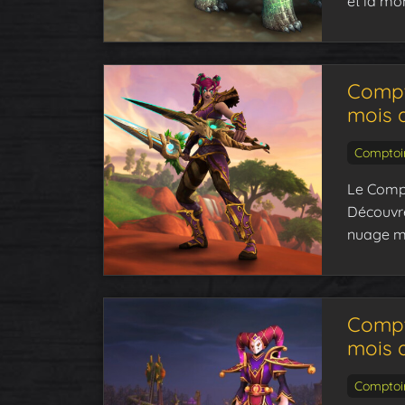
et la mo
Compto
mois d
Comptoi
Le Compt
Découvre
nuage m
Compto
mois 
Comptoi