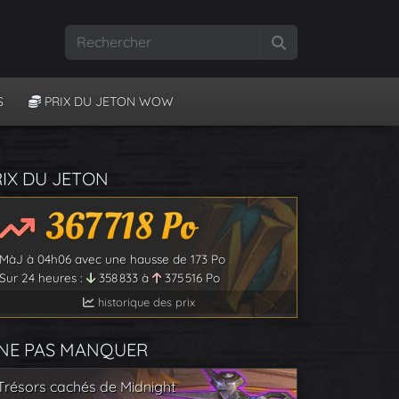
Rechercher
S
PRIX DU JETON WOW
RIX DU JETON
367 718
Po
MàJ à
04h06
avec une hausse de
173
Po
Sur 24 heures :
358 833
à
375 516
Po
historique des prix
 NE PAS MANQUER
Trésors cachés de Midnight