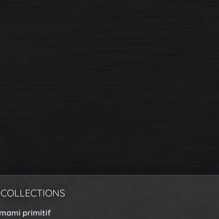
 COLLECTIONS
rmami primitif