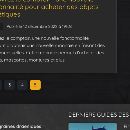
onnalité pour acheter des objets
tiques
r
Publié le 12 décembre 2022 à 19h36
z le comptoir, une nouvelle fonctionnalité
nt d’obtenir une nouvelle monnaie en faisant des
s mensuelles. Cette monnaie permet d’acheter des
, mascottes, montures et plus.
P
3
P
4
C
5
a
a
u
g
g
r
e
e
r
DERNIERS GUIDES DES
e
n
graines draeniques
Fi
t