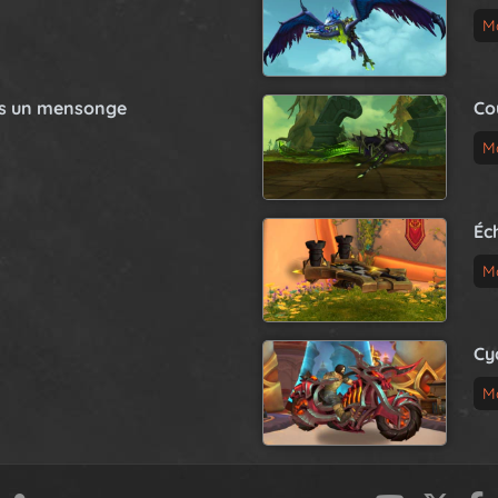
P
M
a
g
e
as un mensonge
Co
M
Éc
M
Cy
M