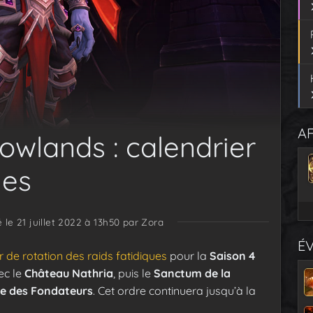
AF
owlands : calendrier
ues
é le 21 juillet 2022 à 13h50
par Zora
É
r de rotation des raids fatidiques
pour la
Saison 4
ec le
Château Nathria
, puis le
Sanctum de la
re des Fondateurs
. Cet ordre continuera jusqu’à la