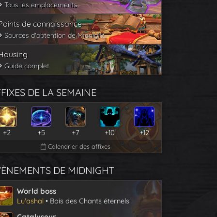
Tous les emplacements
Points de connaissance
Sources d'obtention de Midnight
Housing
Guide complet
FIXES DE LA SEMAINE
+2
+5
+7
+10
+12
Calendrier des affixes
VÈNEMENTS DE MIDNIGHT
World boss
Lu'ashal
• Bois des Chants éternels
Catalyseur