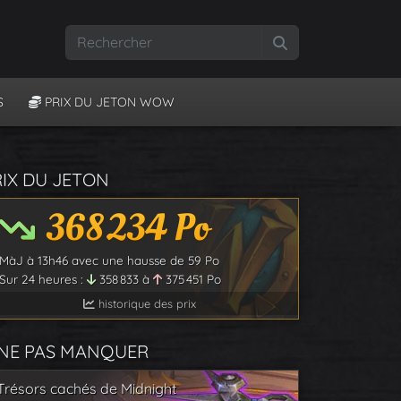
Rechercher
S
PRIX DU JETON WOW
RIX DU JETON
368 234
Po
MàJ à
13h46
avec une hausse de
59
Po
Sur 24 heures :
358 833
à
375 451
Po
historique des prix
 NE PAS MANQUER
Trésors cachés de Midnight