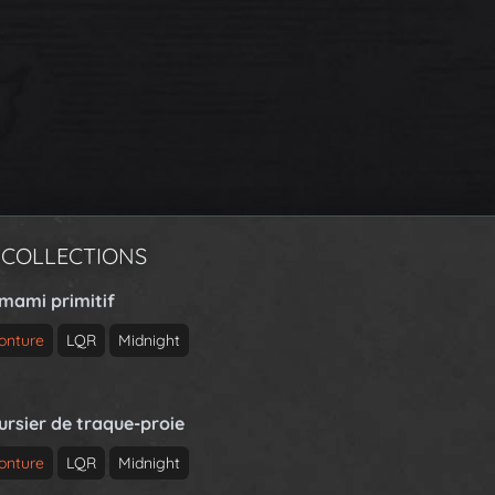
 COLLECTIONS
rmami primitif
onture
LQR
Midnight
ursier de traque-proie
onture
LQR
Midnight