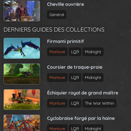
Cheville ouvrière
Général
DERNIERS GUIDES DES COLLECTIONS
Firmami primitif
Monture
LQR
Midnight
Coursier de traque-proie
Monture
LQR
Midnight
Échiquier royal de grand maître
Monture
LQR
The War Within
Cyclobraise forgé par la haine
Monture
LQR
Midnight