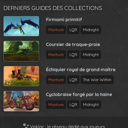
DERNIERS GUIDES DES COLLECTIONS
Firmami primitif
Monture
LQR
Midnight
Coursier de traque-proie
Monture
LQR
Midnight
Échiquier royal de grand maître
Monture
LQR
The War Within
Cyclobraise forgé par la haine
Monture
LQR
Midnight
Veklar : le réseau dédié aux joueurs