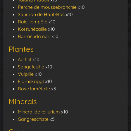
Perche de moussebranchie
x10
Saumon de Haut-Roc
x10
Raie-tempête
x10
Koï runécaille
x10
Barracuda noir
x10
Plantes
Aethril
x10
Songefeuille
x10
Vulpille
x10
Fjarnskaggl
x10
Rose lumétoile
x3
Minerais
Minerai de tellurium
x10
Gangreschiste
x5