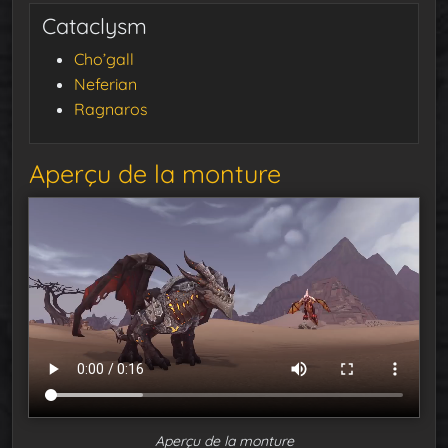
Cataclysm
Cho’gall
Neferian
Ragnaros
Aperçu de la monture
Aperçu de la monture