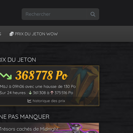
Rechercher
S
PRIX DU JETON WOW
RIX DU JETON
368 778
Po
MàJ à
09h06
avec une hausse de
130
Po
Sur 24 heures :
361 308
à
375 516
Po
historique des prix
 NE PAS MANQUER
Trésors cachés de Midnight