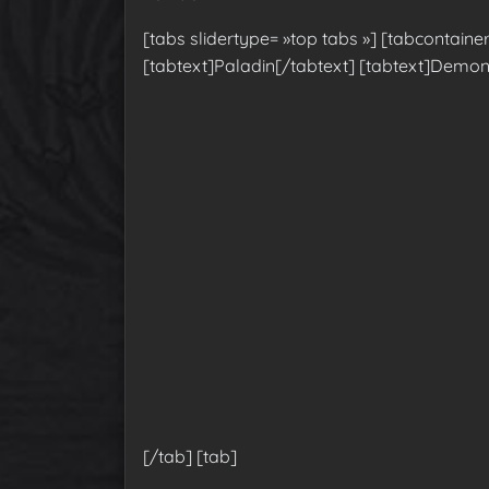
[tabs slidertype= »top tabs »] [tabcontainer
[tabtext]Paladin[/tabtext] [tabtext]Demoni
[/tab] [tab]