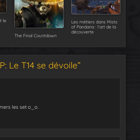
t le
Les métiers dans Mists
of Pandaria : l’art de la
découverte
The Final Countdown
: Le T14 se dévoile”
mers les set o_o.