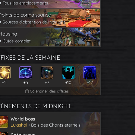
Tous les emplacements
Points de connaissance
Sources d'obtention de Midnight
Housing
Guide complet
FIXES DE LA SEMAINE
+2
+5
+7
+10
+12
Calendrier des affixes
VÈNEMENTS DE MIDNIGHT
World boss
Lu'ashal
• Bois des Chants éternels
Catalyseur