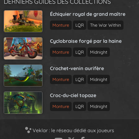
DERNIERS GUIDES DES COLLECTIONS
Échiquier royal de grand maître
Monture
LQR
The War Within
Cyclobraise forgé par la haine
Monture
LQR
Midnight
Crochet-venin aurifère
Monture
LQR
Midnight
Croc-du-ciel topaze
Monture
LQR
Midnight
Veklar : le réseau dédié aux joueurs