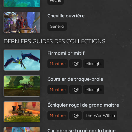
Pêche
Cheville ouvrière
Général
DERNIERS GUIDES DES COLLECTIONS
Firmami primitif
Monture
LQR
Midnight
Coursier de traque-proie
Monture
LQR
Midnight
Échiquier royal de grand maître
Monture
LQR
The War Within
Cyclobraise forgé par la haine