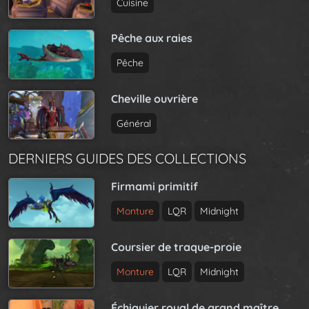
Cuisine
Pêche aux raies
Pêche
Cheville ouvrière
Général
DERNIERS GUIDES DES COLLECTIONS
Firmami primitif
Monture
LQR
Midnight
Coursier de traque-proie
Monture
LQR
Midnight
Échiquier royal de grand maître