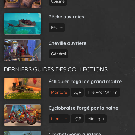
Cuisine
Pêche aux raies
Pêche
Cheville ouvrière
Général
DERNIERS GUIDES DES COLLECTIONS
Échiquier royal de grand maître
Monture
LQR
The War Within
Cyclobraise forgé par la haine
Monture
LQR
Midnight
Crochet-venin aurifère