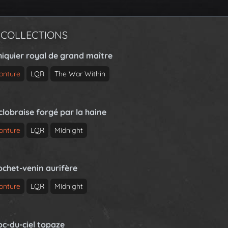
 COLLECTIONS
hiquier royal de grand maître
onture
LQR
The War Within
clobraise forgé par la haine
onture
LQR
Midnight
ochet-venin aurifère
onture
LQR
Midnight
oc-du-ciel topaze