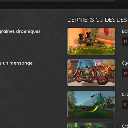
DERNIERS GUIDES DES
graines draeniques
Éc
M
as un mensonge
Cy
M
Cr
M
Cr