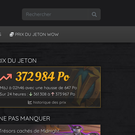
Rechercher
S
PRIX DU JETON WOW
RIX DU JETON
372 984
Po
MàJ à
02h46
avec une hausse de
647
Po
Sur 24 heures :
361 308
à
373 967
Po
historique des prix
 NE PAS MANQUER
Trésors cachés de Midnight