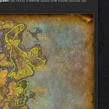
yséen
au nord. Il existe aussi une route autour du