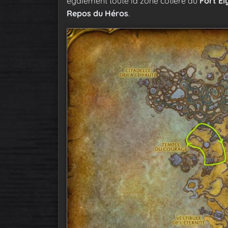
également toute la zone côtière du
Fort Él
Repos du Héros
.