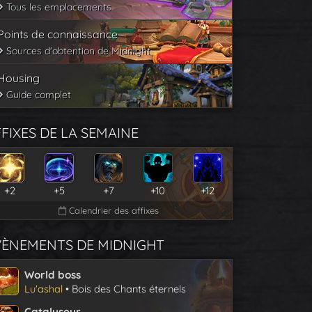
Tous les emplacements
Points de connaissance
Sources d'obtention de Midnight
Housing
Guide complet
FIXES DE LA SEMAINE
+2
+5
+7
+10
+12
Calendrier des affixes
VÈNEMENTS DE MIDNIGHT
World boss
Lu'ashal
• Bois des Chants éternels
Catalyseur