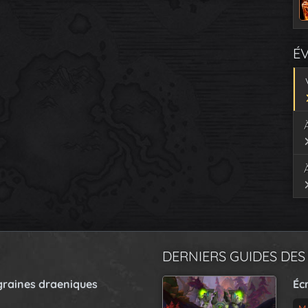
É
DERNIERS GUIDES DES
graines draeniques
Éc