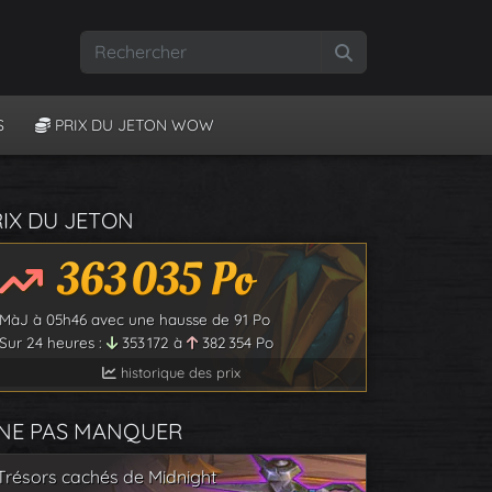
Rechercher
S
PRIX DU JETON WOW
RIX DU JETON
363 035
Po
MàJ à
05h46
avec une hausse de
91
Po
Sur 24 heures :
353 172
à
382 354
Po
historique des prix
 NE PAS MANQUER
Trésors cachés de Midnight