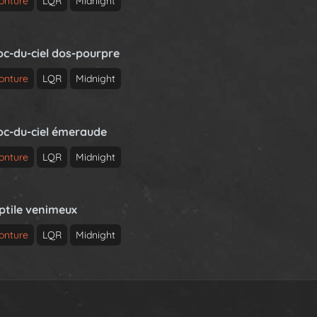
onture
LQR
Midnight
oc-du-ciel dos-pourpre
onture
LQR
Midnight
oc-du-ciel émeraude
onture
LQR
Midnight
ptile venimeux
onture
LQR
Midnight