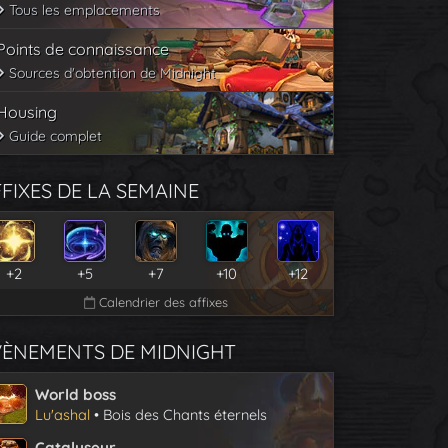
Tous les emplacements
Points de connaissance
Sources d'obtention de Midnight
Housing
Guide complet
FIXES DE LA SEMAINE
+2
+5
+7
+10
+12
Calendrier des affixes
VÈNEMENTS DE MIDNIGHT
World boss
Lu'ashal
• Bois des Chants éternels
Catalyseur