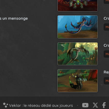
M
as un mensonge
Cr
M
Cr
M
Re
M
Veklar : le réseau dédié aux joueurs
•