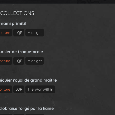
 COLLECTIONS
rmami primitif
onture
LQR
Midnight
ursier de traque-proie
onture
LQR
Midnight
hiquier royal de grand maître
onture
LQR
The War Within
clobraise forgé par la haine