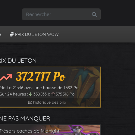
Rechercher
S
PRIX DU JETON WOW
RIX DU JETON
372 717
Po
MàJ à
21h46
avec une hausse de
1 632
Po
Sur 24 heures :
358 833
à
375 516
Po
historique des prix
 NE PAS MANQUER
Trésors cachés de Midnight