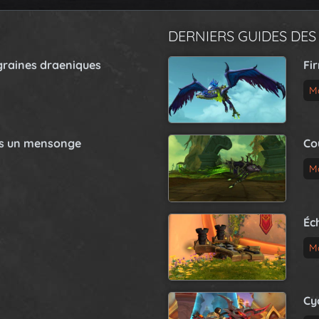
DERNIERS GUIDES DES
graines draeniques
Fi
M
as un mensonge
Co
M
Éc
M
Cy