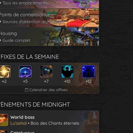
Tous les emplacements
Points de connaissance
Sources d'obtention de Midnight
Housing
Guide complet
FIXES DE LA SEMAINE
+2
+5
+7
+10
+12
Calendrier des affixes
VÈNEMENTS DE MIDNIGHT
World boss
Lu'ashal
• Bois des Chants éternels
Catalyseur