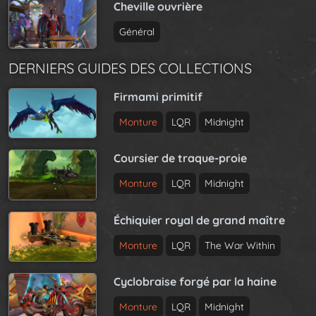
Cheville ouvrière
Général
DERNIERS GUIDES DES COLLECTIONS
Firmami primitif
Monture
LQR
Midnight
Coursier de traque-proie
Monture
LQR
Midnight
Échiquier royal de grand maître
Monture
LQR
The War Within
Cyclobraise forgé par la haine
Monture
LQR
Midnight