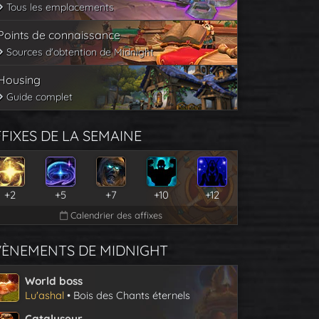
Tous les emplacements
Points de connaissance
Sources d'obtention de Midnight
Housing
Guide complet
FIXES DE LA SEMAINE
+2
+5
+7
+10
+12
Calendrier des affixes
VÈNEMENTS DE MIDNIGHT
World boss
Lu'ashal
• Bois des Chants éternels
Catalyseur