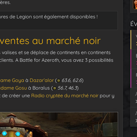
ères.
ures de Legion sont également disponibles !
É
 ventes au marché noir
s valises et se déplace de continents en continents
ients. A Battle for Azeroth, vous avez 3 possibilités
ame Goya
à
Dazar’alor
(
63.6, 62.6
)
dame Gosu
à Boralus (
56.7, 46.3
)
 de créer une
Radio cryptée du marché noir
pour y