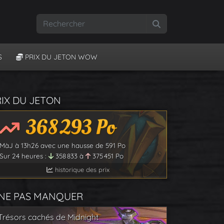
Rechercher
S
PRIX DU JETON WOW
RIX DU JETON
368 293
Po
MàJ à
13h26
avec une hausse de
591
Po
Sur 24 heures :
358 833
à
375 451
Po
historique des prix
 NE PAS MANQUER
Trésors cachés de Midnight