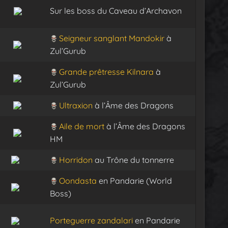
Sur les boss du Caveau d’Archavon
Seigneur sanglant Mandokir
à
Zul’Gurub
Grande prêtresse Kilnara
à
Zul’Gurub
Ultraxion
à l’Âme des Dragons
Aile de mort
à l’Âme des Dragons
HM
Horridon
au Trône du tonnerre
Oondasta
en Pandarie (World
Boss)
Porteguerre zandalari
en Pandarie