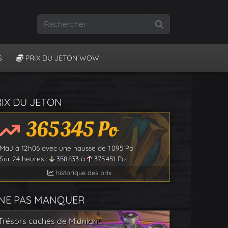
Rechercher
S
PRIX DU JETON WOW
RIX DU JETON
365 345
Po
MàJ à
12h06
avec une hausse de
1 095
Po
Sur 24 heures :
358 833
à
375 451
Po
historique des prix
 NE PAS MANQUER
Trésors cachés de Midnight