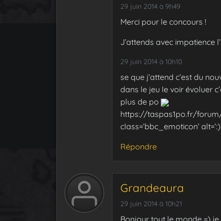
29 juin 2014 à 9h49
Merci pour le concours !
J’attends avec impatience l
29 juin 2014 à 10h10
se que j’attend c’est du no
dans le jeu le voir évoluer c
plus de po
https://taspas1po.fr/forum
class=’bbc_emoticon’ alt=’:)
Répondre
Grandeaura
29 juin 2014 à 10h21
Bonjour tout le monde =) j