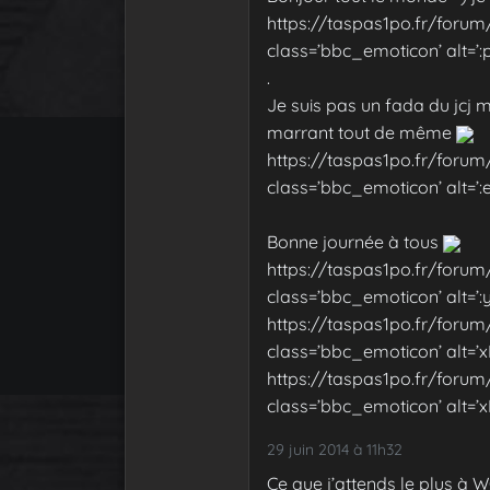
https://taspas1po.fr/forum
class=’bbc_emoticon’ alt=’:p
.
Je suis pas un fada du jcj m
marrant tout de même
https://taspas1po.fr/forum
class=’bbc_emoticon’ alt=’:evi
Bonne journée à tous
https://taspas1po.fr/forum
class=’bbc_emoticon’ alt=’:
https://taspas1po.fr/forum
class=’bbc_emoticon’ alt=’x
https://taspas1po.fr/forum
class=’bbc_emoticon’ alt=’x
29 juin 2014 à 11h32
Ce que j’attends le plus à 