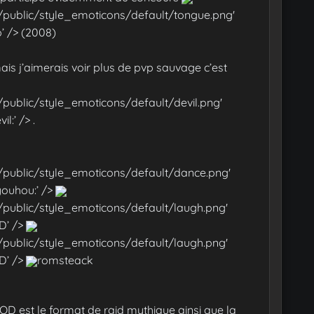
/public/style_emoticons/default/tongue.png'
’ /> (2008)
ais j’aimerais voir plus de pvp sauvage c’est
/public/style_emoticons/default/devil.png'
l:’ /> .
/public/style_emoticons/default/dance.png'
youhou:’ />
/public/style_emoticons/default/laugh.png'
D’ />
/public/style_emoticons/default/laugh.png'
D’ />
romsteack
WOD est le format de raid mythique ainsi que la