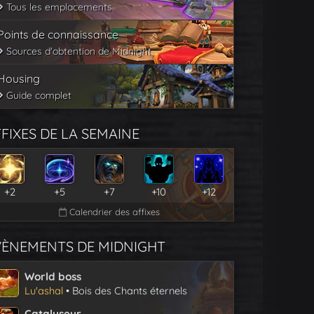
Tous les emplacements
Points de connaissance
Sources d'obtention de Midnight
Housing
Guide complet
FIXES DE LA SEMAINE
+2
+5
+7
+10
+12
Calendrier des affixes
VÈNEMENTS DE MIDNIGHT
World boss
Lu'ashal
• Bois des Chants éternels
Catalyseur