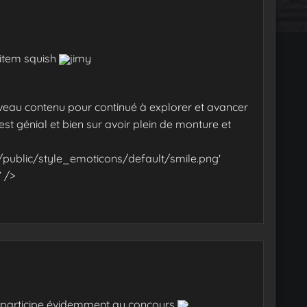
’item squish
jimy
uveau contenu pour continué à explorer et avancer
’est génial et bien sur avoir plein de monture et
/public/style_emoticons/default/smile.png'
’ />
e participe évidemment au concours