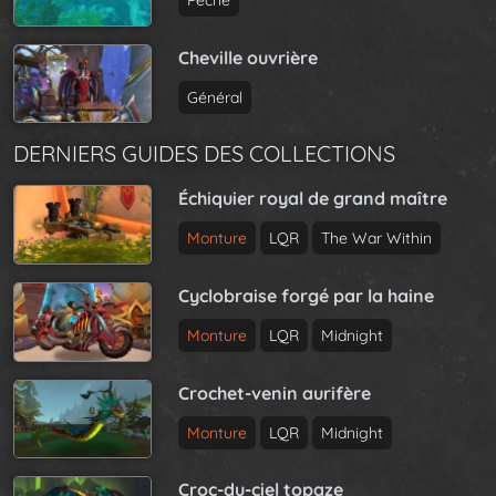
Pêche
Cheville ouvrière
Général
DERNIERS GUIDES DES COLLECTIONS
Échiquier royal de grand maître
Monture
LQR
The War Within
Cyclobraise forgé par la haine
Monture
LQR
Midnight
Crochet-venin aurifère
Monture
LQR
Midnight
Croc-du-ciel topaze