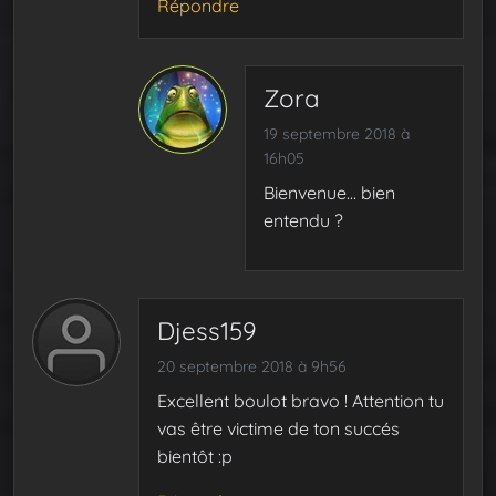
Répondre
Zora
19 septembre 2018 à
16h05
Bienvenue… bien
entendu ?
Djess159
20 septembre 2018 à 9h56
Excellent boulot bravo ! Attention tu
vas être victime de ton succés
bientôt :p