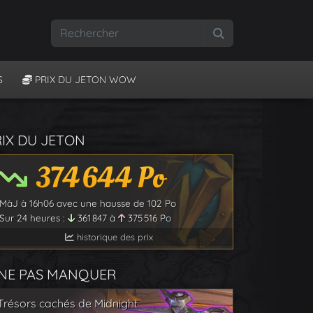
Rechercher
S
PRIX DU JETON WOW
RIX DU JETON
374 644
Po
MàJ à
16h06
avec une hausse de
102
Po
Sur 24 heures :
361 847
à
375 516
Po
historique des prix
 NE PAS MANQUER
Trésors cachés de Midnight