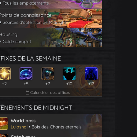
Tous les emplacements
Points de connaissance
Sources d'obtention de Midnight
Housing
Guide complet
FIXES DE LA SEMAINE
+2
+5
+7
+10
+12
Calendrier des affixes
VÈNEMENTS DE MIDNIGHT
World boss
Lu'ashal
• Bois des Chants éternels
Catalyseur