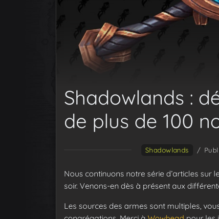
Shadowlands : d
de plus de 100 n
Shadowlands
/
Publ
Nous continuons notre série d’articles sur l
soir. Venons-en dès à présent aux différe
Les sources des armes sont multiples, vous
congrégations. Merci à
Wowhead
pour les 