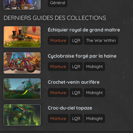
Général
DERNIERS GUIDES DES COLLECTIONS
Échiquier royal de grand maître
Monture
LQR
The War Within
Cyclobraise forgé par la haine
Monture
LQR
Midnight
Crochet-venin aurifère
Monture
LQR
Midnight
Croc-du-ciel topaze
Monture
LQR
Midnight