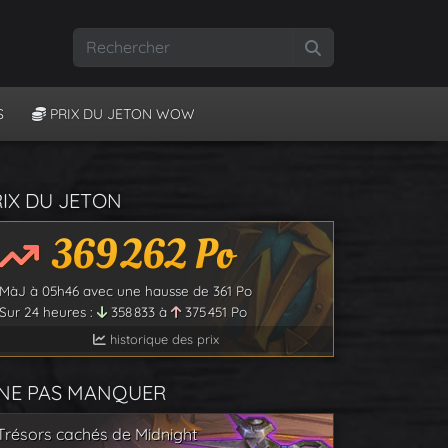
Rechercher
S
PRIX DU JETON WOW
RIX DU JETON
369 262
Po
MàJ à
05h46
avec une hausse de
361
Po
Sur 24 heures :
358 833
à
375 451
Po
historique des prix
 NE PAS MANQUER
Trésors cachés de Midnight