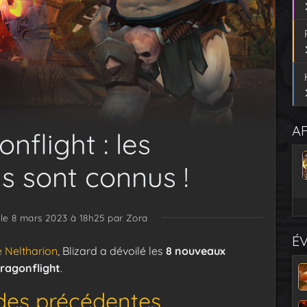
AF
nflight : les
 sont connus !
 le 8 mars 2023 à 18h25
par Zora
É
de Neltharion
, Blizard a dévoilé les
8 nouveaux
Dragonflight
.
des précédentes