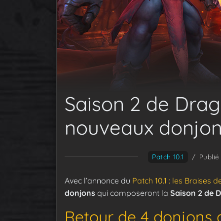
Saison 2 de Drago
nouveaux donjons
Patch 10.1
/
Publié
Avec l’annonce du
Patch 10.1 : les Braises 
donjons
qui composeront la
Saison 2 de 
Retour de 4 donjons 