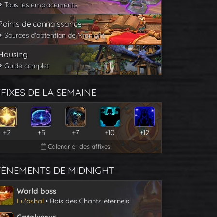
Tous les emplacements
Points de connaissance
Sources d'obtention de Midnight
Housing
Guide complet
FIXES DE LA SEMAINE
+2
+5
+7
+10
+12
Calendrier des affixes
VÈNEMENTS DE MIDNIGHT
World boss
Lu'ashal
• Bois des Chants éternels
Catalyseur