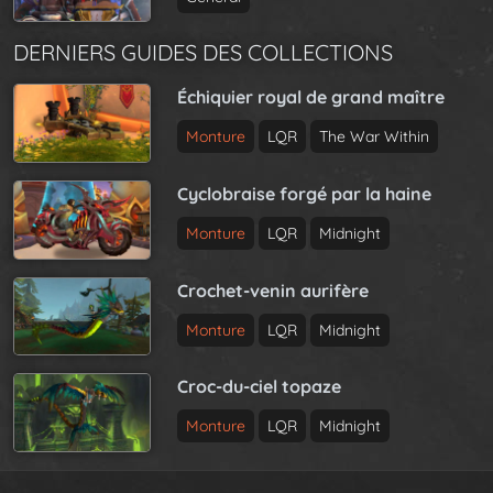
DERNIERS GUIDES DES COLLECTIONS
Échiquier royal de grand maître
Monture
LQR
The War Within
Cyclobraise forgé par la haine
Monture
LQR
Midnight
Crochet-venin aurifère
Monture
LQR
Midnight
Croc-du-ciel topaze
Monture
LQR
Midnight