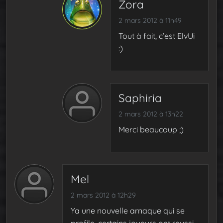
Zora
2 mars 2012 à 11h49
Tout à fait, c’est ElvUi
:)
Saphiria
2 mars 2012 à 13h22
Merci beaucoup ;)
Mel
2 mars 2012 à 12h29
Ya une nouvelle arnaque qui se
profile, certains joueurs ont reussi