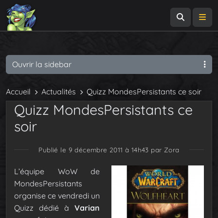
Recherch
Me
Ouvrir la sidebar
Accueil
Actualités
Quizz MondesPersistants ce soir
Quizz MondesPersistants ce
soir
Publié le 9 décembre 2011 à 14h43
par Zora
L’équipe WoW de
MondesPersistants
organise ce vendredi un
Quizz dédié à
Varian