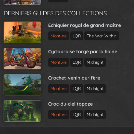
DERNIERS GUIDES DES COLLECTIONS
Échiquier royal de grand maître
Monture
LQR
The War Within
Cyclobraise forgé par la haine
Monture
LQR
Midnight
Crochet-venin aurifère
Monture
LQR
Midnight
Croc-du-ciel topaze
Monture
LQR
Midnight