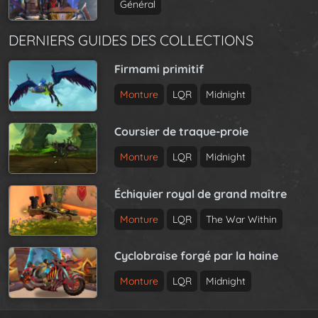
Général
DERNIERS GUIDES DES COLLECTIONS
Firmami primitif
Monture
LQR
Midnight
Coursier de traque-proie
Monture
LQR
Midnight
Échiquier royal de grand maître
Monture
LQR
The War Within
Cyclobraise forgé par la haine
Monture
LQR
Midnight