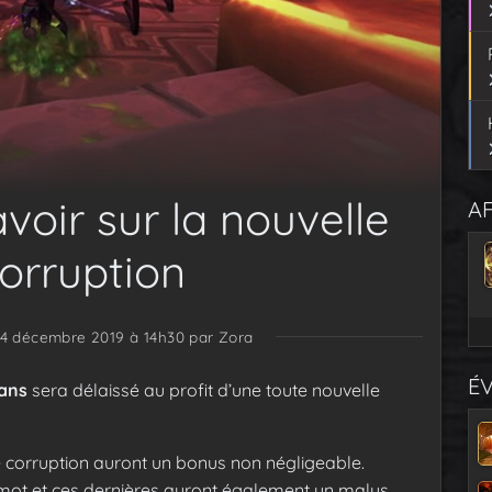
avoir sur la nouvelle
AF
Corruption
e 4 décembre 2019 à 14h30
par Zora
É
tans
sera délaissé au profit d’une toute nouvelle
 corruption auront un bonus non négligeable.
 mot et ces dernières auront également un malus.