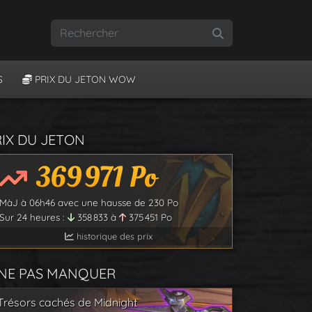
Rechercher
S
PRIX DU JETON WOW
RIX DU JETON
369 971
Po
MàJ à
06h46
avec une hausse de
230
Po
Sur 24 heures :
358 833
à
375 451
Po
historique des prix
 NE PAS MANQUER
Trésors cachés de Midnight