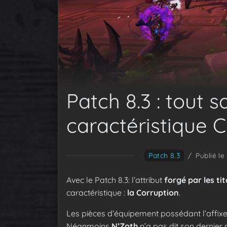
Patch 8.3 : tout s
caractéristique 
Patch 8.3
/
Publié l
Avec le Patch 8.3: l’attribut
forgé par les ti
caractéristique :
la Corruption
.
Les pièces d’équipement possédant l’affixe
Néanmoins
N’Zoth
n’a pas dit son dernier