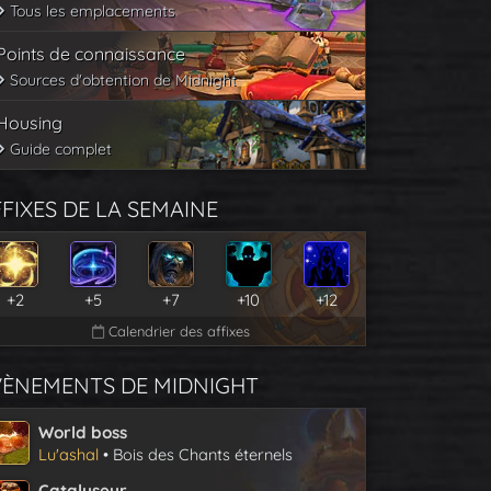
Tous les emplacements
Points de connaissance
Sources d'obtention de Midnight
Housing
Guide complet
FIXES DE LA SEMAINE
+2
+5
+7
+10
+12
Calendrier des affixes
VÈNEMENTS DE MIDNIGHT
World boss
Lu'ashal
• Bois des Chants éternels
Catalyseur