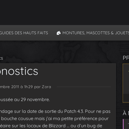
GUIDES DES HAUTS FAITS
MONTURES, MASCOTTES & JOUET
P
cs
onostics
embre 2011 à 1h29
par Zora
poussée au 29 novembre.
ondage sur la date de sortie du Patch 4.3. Pour ne pas
À
et bouche cousue mais j’ai ma petite préférence pour
aire sur les locaux de Blizzard … ou d’un bug de