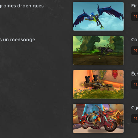
graines draeniques
Fi
M
as un mensonge
Co
M
Éc
M
Cy
M