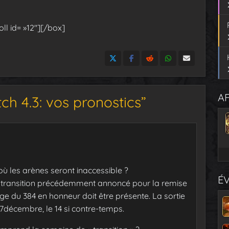
ll id= »12″][/box]
AF
h 4.3: vos pronostics”
où les arènes seront inaccessible ?
É
 transition précédemment annoncé pour la remise
age du 384 en honneur doit être présente. La sortie
7décembre, le 14 si contre-temps.