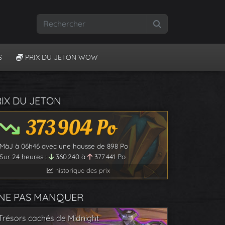
Rechercher
S
PRIX DU JETON WOW
RIX DU JETON
373 904
Po
MàJ à
06h46
avec une hausse de
898
Po
Sur 24 heures :
360 240
à
377 441
Po
historique des prix
 NE PAS MANQUER
Trésors cachés de Midnight