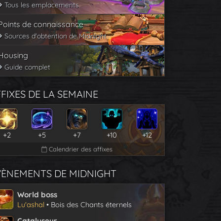
Tous les emplacements
Points de connaissance
Sources d'obtention de Midnight
Housing
Guide complet
FIXES DE LA SEMAINE
+2
+5
+7
+10
+12
Calendrier des affixes
VÈNEMENTS DE MIDNIGHT
World boss
Lu'ashal
• Bois des Chants éternels
Catalyseur