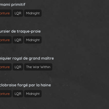
rmami primitif
onture
LQR
Midnight
ursier de traque-proie
onture
LQR
Midnight
hiquier royal de grand maître
onture
LQR
The War Within
clobraise forgé par la haine
onture
LQR
Midnight