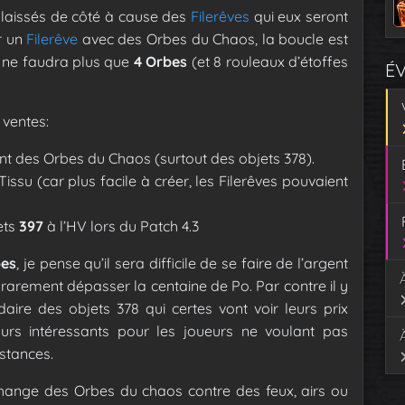
 laissés de côté à cause des
Filerêves
qui eux seront
r un
Filerêve
avec des Orbes du Chaos, la boucle est
l ne faudra plus que
4 Orbes
(et 8 rouleaux d’étoffes
É
 ventes:
nt des Orbes du Chaos (surtout des objets 378).
su (car plus facile à créer, les Filerêves pouvaient
ets
397
à l’HV lors du Patch 4.3
es
, je pense qu’il sera difficile de se faire de l’argent
, rarement dépasser la centaine de Po. Par contre il y
ire des objets 378 qui certes vont voir leurs prix
urs intéressants pour les joueurs ne voulant pas
nstances.
hange des Orbes du chaos contre des feux, airs ou