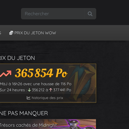
Rechercher
S
PRIX DU JETON WOW
RIX DU JETON
365 854
Po
MàJ à
16h26
avec une hausse de
116
Po
Sur 24 heures :
356 212
à
377 441
Po
historique des prix
 NE PAS MANQUER
Trésors cachés de Midnight