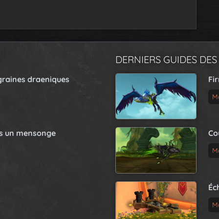
DERNIERS GUIDES DES
graines draeniques
Fi
M
as un mensonge
Co
M
Éc
M