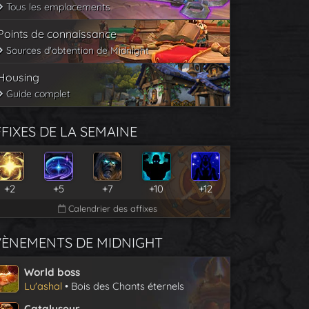
Tous les emplacements
Points de connaissance
Sources d'obtention de Midnight
Housing
Guide complet
FIXES DE LA SEMAINE
+2
+5
+7
+10
+12
Calendrier des affixes
VÈNEMENTS DE MIDNIGHT
World boss
Lu'ashal
• Bois des Chants éternels
Catalyseur