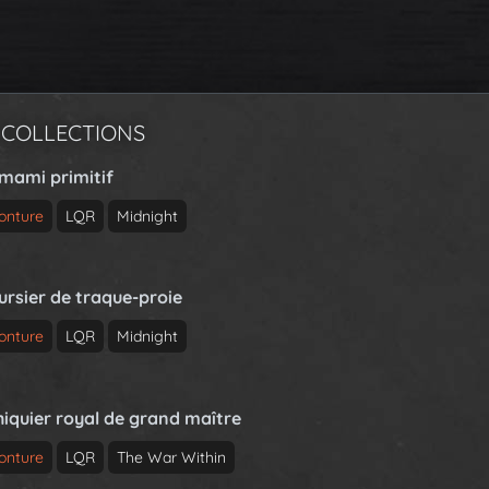
 COLLECTIONS
rmami primitif
onture
LQR
Midnight
ursier de traque-proie
onture
LQR
Midnight
hiquier royal de grand maître
onture
LQR
The War Within